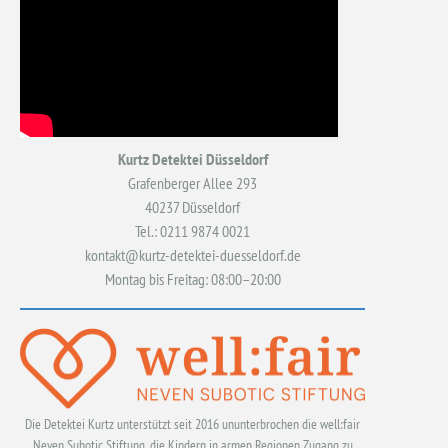
Kurtz Detektei Düsseldorf
Grafenberger Allee 293
40237 Düsseldorf
Tel.: 0211 9874 0021
kontakt@kurtz-detektei-duesseldorf.de
Montag bis Freitag: 08:00–20:00
Die Detektei Kurtz unterstützt seit 2016 ununterbrochen die well:fair
Neven Subotic Stiftung, die Kindern in armen Regionen Zugang zu